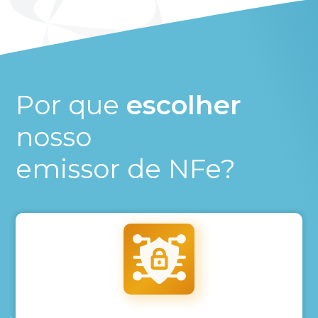
Por que
escolher
nosso
emissor de NFe?